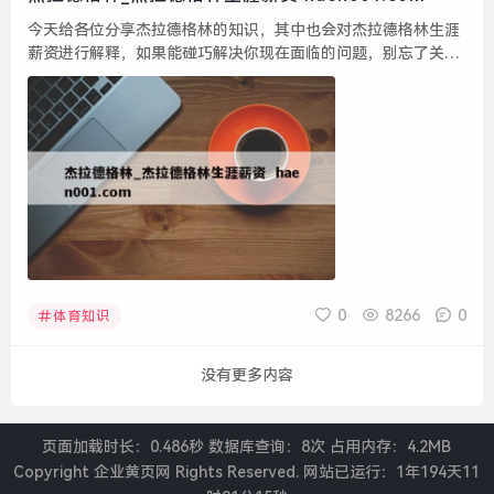
今天给各位分享杰拉德格林的知识，其中也会对杰拉德格林生涯
薪资进行解释，如果能碰巧解决你现在面临的问题，别忘了关注
本站，现在开始吧！本文目录一览： 1、杰拉德格林为什么叫九
指扣篮王...
0
8266
0
体育知识
没有更多内容
页面加载时长：0.486秒 数据库查询：8次 占用内存：4.2MB
Copyright 企业黄页网 Rights Reserved. 网站已运行：
1年194天11