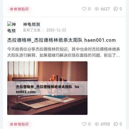
0
6627
0
体育知识
神龟预测
发布了文章
2025-12-23
杰拉德格林_杰拉德格林绝杀太阳队 haen001.com
今天给各位分享杰拉德格林的知识，其中也会对杰拉德格林绝杀
太阳队进行解释，如果能碰巧解决你现在面临的问题，别忘了关
注本站，现在开始吧！本文目录一览： 1、杰拉德格林为什么叫
九指扣篮王...
0
6958
0
体育知识