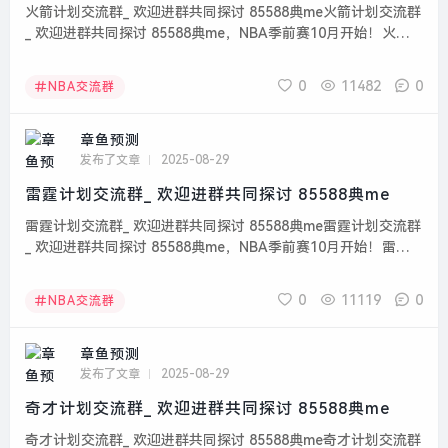
火箭计划交流群_ 欢迎进群共同探讨 85588典me火箭计划交流群
_ 欢迎进群共同探讨 85588典me，NBA季前赛10月开始！火箭
计划交流群_ 欢迎进群共同探讨 85588典me,创建了一个聊球的
群,非常欢迎球迷加入群聊...
0
11482
0
NBA交流群
章鱼预测
发布了文章
2025-08-29
雷霆计划交流群_ 欢迎进群共同探讨 85588典me
雷霆计划交流群_ 欢迎进群共同探讨 85588典me雷霆计划交流群
_ 欢迎进群共同探讨 85588典me，NBA季前赛10月开始！雷霆
计划交流群_ 欢迎进群共同探讨 85588典me,创建了一个聊球的
群,非常欢迎球迷加入群聊...
0
11119
0
NBA交流群
章鱼预测
发布了文章
2025-08-29
奇才计划交流群_ 欢迎进群共同探讨 85588典me
奇才计划交流群_ 欢迎进群共同探讨 85588典me奇才计划交流群