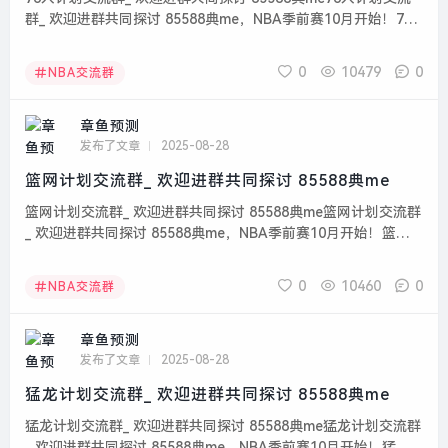
群_ 欢迎进群共同探讨 85588典me，NBA季前赛10月开始！76
人计划交流群_ 欢迎进群共同探讨 85588典me,创建了一个聊球
的群,非常欢迎球迷加...
0
10479
0
NBA交流群
章鱼预测
发布了文章
2025-08-28
篮网计划交流群_ 欢迎进群共同探讨 85588典me
篮网计划交流群_ 欢迎进群共同探讨 85588典me篮网计划交流群
_ 欢迎进群共同探讨 85588典me，NBA季前赛10月开始！篮网
计划交流群_ 欢迎进群共同探讨 85588典me,创建了一个聊球的
群,非常欢迎球迷加入群聊...
0
10460
0
NBA交流群
章鱼预测
发布了文章
2025-08-28
猛龙计划交流群_ 欢迎进群共同探讨 85588典me
猛龙计划交流群_ 欢迎进群共同探讨 85588典me猛龙计划交流群
_ 欢迎进群共同探讨 85588典me，NBA季前赛10月开始！猛龙