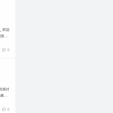
_ 欢迎
迎进群
0
共同探讨
8典m
0