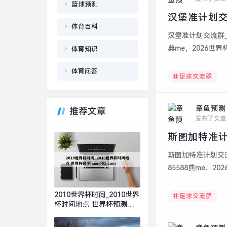
篮球预测
汉堡准计划交流
体育百科
汉堡准计划交流群_ 
典me，2026世
体育知识
个聊球的群,非常欢迎
体育问答
足球交流群
章鱼预测
推荐文章
发布了文章
斯图加特准计
斯图加特准计划交流
85588典me，2
e,创建了一个聊球的群
2010世界杯时间_2010世界
足球交流群
杯时间地点 世界杯预测
HAEN001.COM