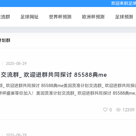
欢迎来到足球网址导航 hae
交流群
足球网址
世界杯预测
欧洲杯预测
足球预测
计划群
2025-08-29
交流群_ 欢迎进群共同探讨 85588典me
_ 欢迎进群共同探讨 85588典me美因茨准计划交流群_ 欢迎进群共同探讨
世界杯盛宴等你加入！美因茨准计划交流群_ 欢迎进群共同探讨 85588典me
..
0
12309
2025-08-29