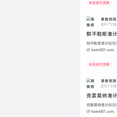
足球交流群
章鱼预测
发布了文章
那不勒斯准计划
那不勒斯准计划交流
讨 haen001.
01.com,...
足球交流群
章鱼预测
发布了文章
克雷莫纳准计划
克雷莫纳准计划交流
讨 haen001.