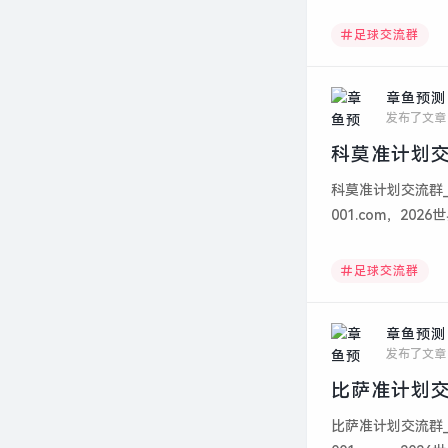
01.com,...
足球交流群
章鱼预测
发布了文章
科莫准计划交流
科莫准计划交流群_ 
001.com，20
了一个聊...
足球交流群
章鱼预测
发布了文章
比萨准计划交流
比萨准计划交流群_ 