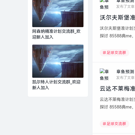
章鱼预测
发布了文章
沃尔夫斯堡准
沃尔夫斯堡准计划交
阿森纳精准计划交流群_欢
探讨 85588典m
迎新人加入
88典me,创建了一个聊
足球交流群
章鱼预测
发布了文章
凯尔特人计划交流群_欢迎
新人加入
云达不莱梅准
云达不莱梅准计划交
探讨 85588典m
88典me,创建了一个聊
足球交流群