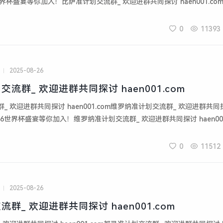
26世界杯盛宴等你加入！比萨准计划交流群_ 欢迎进群共同探讨 haen001.com
0
11393
2025-08-26
流群_ 欢迎进群共同探讨 haen001.com
 欢迎进群共同探讨 haen001.com维罗纳准计划交流群_ 欢迎进群共同探
，2026世界杯盛宴等你加入！维罗纳准计划交流群_ 欢迎进群共同探讨 haen001
0
11512
2025-08-26
群_ 欢迎进群共同探讨 haen001.com