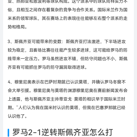
亚、热那亚和恩波利等球队构成。这个派系中的球队同样实力不
俗，且相互之间存在着复杂的竞争与合作关系。国际米兰作为国
米系的领军球队，其在赛场上的表现往往能够左右整个派系的走
势和格局。
3、斯佩齐亚可能带来的变数：斯佩齐亚打法激进，下半场进攻
较为稳定，且客场比赛往往能产生较多进球，这可能给罗马的防
线带来一定压力。罗马虽然进攻不错，但防守问题也不小，斯佩
齐亚有可能抓住罗马的防守漏洞取得进球。
4、穆里尼奥表示在巴萨时期就已认识莫塔，并确认罗马冬窗不
会大举引援。穆里尼奥与莫塔的渊源穆里尼奥在赛前新闻发布会
上透露，他与斯佩齐亚主帅蒂亚戈·莫塔的相识早于国际米兰时
期。“人们认为我在国米时认识的莫塔，但我在巴塞罗那就已经
认识他了。
罗马2-1逆转斯佩齐亚怎么打