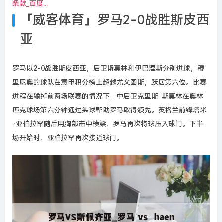
条款_百度...
「威客体育」罗马2-0战胜斯皮西
亚
罗马以2-0战胜斯皮西亚，后卫斯莫林和伊巴涅斯分别进球，穆
里尼奥的球队在意甲积分榜上超越尤文图斯，跃居第六位。比赛
进程在输掉前两场联赛的情况下，中后卫克里斯·斯莫林在奥林
匹克球场第六分钟通过头球帮助罗马取得领先。英格兰前锋塔米
·亚伯拉罕随后用胸部击中横梁，罗马再次将球压入球门。下半
场开始时，亚伯拉罕再次接近球门。