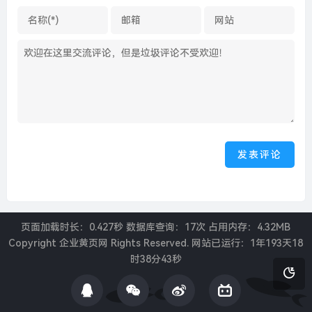
页面加载时长：0.427秒 数据库查询：17次 占用内存：4.32MB
Copyright 企业黄页网 Rights Reserved. 网站已运行：
1年193天18
时38分44秒