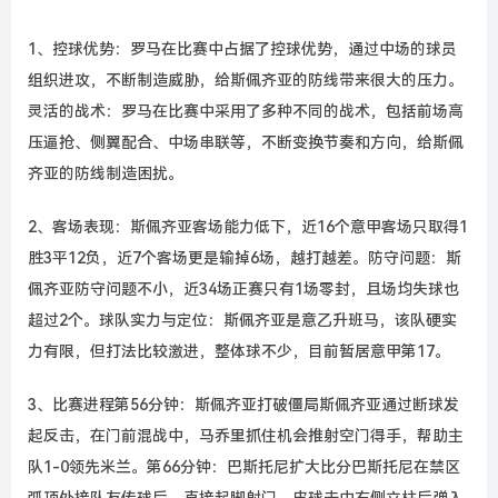
1、控球优势：罗马在比赛中占据了控球优势，通过中场的球员
组织进攻，不断制造威胁，给斯佩齐亚的防线带来很大的压力。
灵活的战术：罗马在比赛中采用了多种不同的战术，包括前场高
压逼抢、侧翼配合、中场串联等，不断变换节奏和方向，给斯佩
齐亚的防线制造困扰。
2、客场表现：斯佩齐亚客场能力低下，近16个意甲客场只取得1
胜3平12负，近7个客场更是输掉6场，越打越差。防守问题：斯
佩齐亚防守问题不小，近34场正赛只有1场零封，且场均失球也
超过2个。球队实力与定位：斯佩齐亚是意乙升班马，该队硬实
力有限，但打法比较激进，整体球不少，目前暂居意甲第17。
3、比赛进程第56分钟：斯佩齐亚打破僵局斯佩齐亚通过断球发
起反击，在门前混战中，马乔里抓住机会推射空门得手，帮助主
队1-0领先米兰。第66分钟：巴斯托尼扩大比分巴斯托尼在禁区