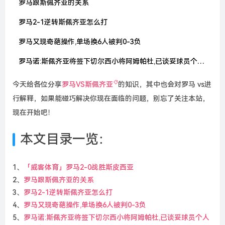
罗马跟斯佩齐亚的关系
罗马2-1逆转斯佩齐亚怎么打
罗马又现奇葩操作,单场换6人被判0-3负
罗马诺:斯佩齐亚将签下切尔西小将阿姆帕杜,已谈妥球员个人条款_百度...
今天给各位分享
罗马VS斯佩齐亚
的知识，其中也会对罗马 vs进
行解释，如果能碰巧解决你现在面临的问题，别忘了关注本站，
现在开始吧！
本文目录一览：
1、
「威客体育」罗马2-0战胜斯皮西亚
2、
罗马跟斯佩齐亚的关系
3、
罗马2-1逆转斯佩齐亚怎么打
4、
罗马又现奇葩操作,单场换6人被判0-3负
5、
罗马诺:斯佩齐亚将签下切尔西小将阿姆帕杜,已谈妥球员个人