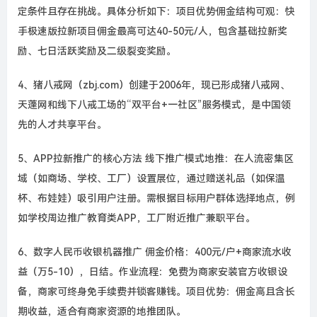
定条件且存在挑战。具体分析如下：项目优势佣金结构可观：快
手极速版拉新项目佣金最高可达40-50元/人，包含基础拉新奖
励、七日活跃奖励及二级裂变奖励。
4、猪八戒网（zbj.com）创建于2006年，现已形成猪八戒网、
天蓬网和线下八戒工场的“双平台+一社区”服务模式，是中国领
先的人才共享平台。
5、APP拉新推广的核心方法 线下推广模式地推：在人流密集区
域（如商场、学校、工厂）设置展位，通过赠送礼品（如保温
杯、布娃娃）吸引用户注册。需根据目标用户群体选择地点，例
如学校周边推广教育类APP，工厂附近推广兼职平台。
6、数字人民币收银机器推广 佣金价格：400元/户+商家流水收
益（万5-10），日结。作业流程：免费为商家安装官方收银设
备，商家可终身免手续费并锁客赚钱。项目优势：佣金高且含长
期收益，适合有商家资源的地推团队。