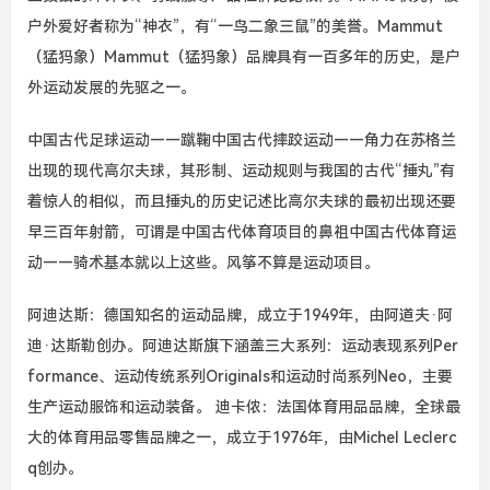
户外爱好者称为“神衣”，有“一鸟二象三鼠”的美誉。Mammut
（猛犸象）Mammut（猛犸象）品牌具有一百多年的历史，是户
外运动发展的先驱之一。
中国古代足球运动——蹴鞠中国古代摔跤运动——角力在苏格兰
出现的现代高尔夫球，其形制、运动规则与我国的古代“捶丸”有
着惊人的相似，而且捶丸的历史记述比高尔夫球的最初出现还要
早三百年射箭，可谓是中国古代体育项目的鼻祖中国古代体育运
动——骑术基本就以上这些。风筝不算是运动项目。
阿迪达斯：德国知名的运动品牌，成立于1949年，由阿道夫·阿
迪·达斯勒创办。阿迪达斯旗下涵盖三大系列：运动表现系列Per
formance、运动传统系列Originals和运动时尚系列Neo，主要
生产运动服饰和运动装备。 迪卡侬：法国体育用品品牌，全球最
大的体育用品零售品牌之一，成立于1976年，由Michel Leclerc
q创办。