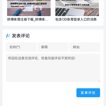
拼搏体育注册下载_拼搏体育
包含OD体育登录入口的词条
注册下载官网 haen001.com
发表评论