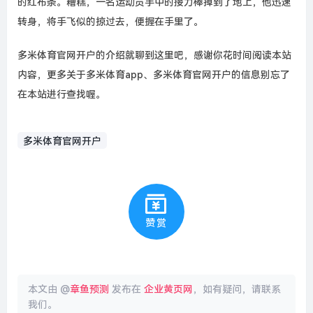
的红布条。糟糕，一名运动员手中的接力棒掉到了地上，他迅速
转身，将手飞似的掠过去，便握在手里了。
多米体育官网开户的介绍就聊到这里吧，感谢你花时间阅读本站
内容，更多关于多米体育app、多米体育官网开户的信息别忘了
在本站进行查找喔。
多米体育官网开户
赞赏
本文由 @
章鱼预测
发布在
企业黄页网
，如有疑问，请联系
我们。