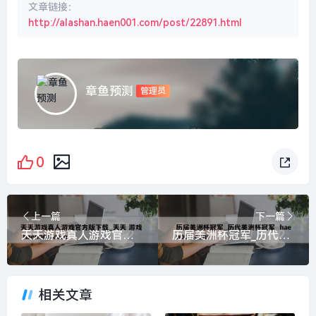
文章链接：
http://alashan.haen001.com/post/22891.html
章鱼预测
管理员
0
上一篇
下一篇
天天游戏真人游戏官方版下载_天天 游戏 haen001.com
历届美洲杯冠军_历代美洲杯冠军 haen001.com
相关文章