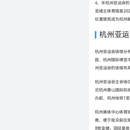
4、年杭州亚运会
览城主体育馆是2
位置使其成为杭州
杭州亚运
杭州亚运会场馆分
园、杭州国际博览
州亚运会的场馆布
杭州亚运会主会场
近杭州萧山国际机
办前，杭州地铁1至
杭州奥体中心体育
善，便于观众前往
8枚金牌。田径是