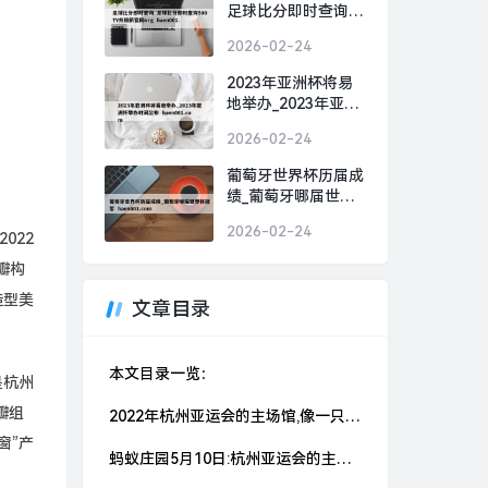
足球比分即时查询
500TY升级新官网
2026-02-24
ORG
HAEN001.COM
2023年亚洲杯将易
地举办_2023年亚洲
杯举办时间公布
2026-02-24
HAEN001.COM
葡萄牙世界杯历届成
绩_葡萄牙哪届世界
杯冠军
2026-02-24
HAEN001.COM
022
瓣构
造型美
文章目录
本文目录一览：
是杭州
瓣组
2022年杭州亚运会的主场馆,像一只造型别致的?
窗”产
蚂蚁庄园5月10日:杭州亚运会的主场馆像一只别致的