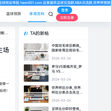
001.com 这里提供足球交流群,NBA交流群,世界杯预测,世界杯盘口,官
登录
篮球预测
体育百科
立即注册
TA的新帖
com
中国羽毛球总教练_
主场
国家体育总局羽毛球
教练证
2026-02-24
HAEN001.COM
罗马VS斯佩齐亚_罗
马 VS
HAEN001.COM
2026-02-24
馆像一
世界杯比分表_世界
始吧！
杯比分表点击关注
ORG
2026-02-24
HAEN001.COM
足球比分即时查询_