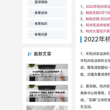
篮球预测
1、
2022年杭州亚
2、
蚂蚁庄园5月1
体育百科
3、
蚂蚁庄园:20
体育知识
4、
杭州亚运会场馆
5、
杭州大莲花开多
体育问答
2022
最新文章
1、年杭州亚运会的
年杭州亚运会的主
成，整体造型酷似一
观，还蕴含着深厚
NBA选秀结果_NBA选秀
结果出炉
HAEN001.COM
2、莲花碗。杭州亚
奥体中心体育场，它
山东鲁能VS广州恒大_鲁
成。“花瓣”之间的
能与广州恒大比赛结果
HAEN001.COM
生互动。