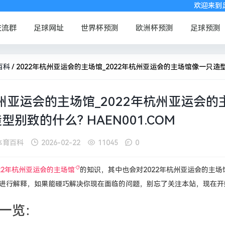
欢迎来到足球网址导航 haen
交流群
足球网址
世界杯预测
欧洲杯预测
足球预测
百科
/
2022年杭州亚运会的主场馆_2022年杭州亚运会的主场馆像一只造型别致的什么? haen001.
杭州亚运会的主场馆_2022年杭州亚运会的
别致的什么? HAEN001.COM
体育百科
2026-02-22
11045
0
022年杭州亚运会的主场馆
的知识，其中也会对2022年杭州亚运会的主场
?进行解释，如果能碰巧解决你现在面临的问题，别忘了关注本站，现在开
一览：