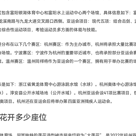
区包含富阳银湖体育中心和富阳水上运动中心两个场馆，具体信息如下：
：龙溪南路与九龙大道交叉路口西侧。亚运会项目：现代五项：结合击剑、
的综合性运动项目，考验运动员多方面的体能与技能。
要分布在以下几个赛区：杭州赛区：作为主办城市，杭州将承担大量比赛
会场馆。宁波赛区：宁波作为杭州的重要邻近城市，也将承担部分亚运会
馆。温州赛区：温州同样将作为亚运会的一个赛区，拥有用于举办比赛的
布是如下：浙江省黄龙体育中心游泳跳水馆（水球）。杭州奥体中心游泳
泳）。淳安县公开水域场地（公开水域）。杭州亚运会设41项比赛项目，包
非奥项目。杭州还在亚运会后将举办第四届亚洲残疾人运动会。
花开多少座位
体育场，因其独特的莲花造型被市民亲切称为“大莲花”，是2022年杭州