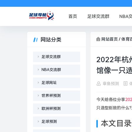
首页
足球交流群
NBA
网站分类
网站首页
/
体育
足球交流群
2022年
馆像一只造型
NBA交流群
足球网址
章鱼预测
世界杯预测
今天给各位分享
2
只造型别致的什么
欧洲杯预测
本文目录
足球预测