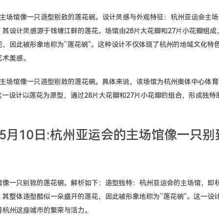
的主场馆像一只造型别致的莲花碗。设计灵感与外观特征：杭州亚运会主场
，其设计灵感源于钱塘江畔的莲花。场馆由28片大花瓣和27片小花瓣组成
花，因此被形象地称为“莲花碗”。这种设计不仅体现了杭州的地域文化特
艺术美感。
的主场馆像一只造型别致的莲花碗。具体来说，该场馆为杭州奥体中心体育
这一设计以莲花为原型，通过28片大花瓣和27片小花瓣的组合，形成独特
5月10日:杭州亚运会的主场馆像一只别
馆像一只别致的莲花碗。解析如下：造型独特：杭州亚运会的主场馆，即
，其整体造型酷似一朵盛开的莲花，因此被形象地称为“莲花碗”。这一设
着杭州这座城市的繁荣与活力。