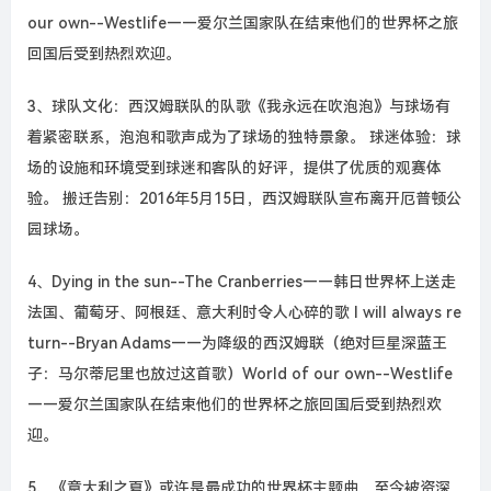
our own--Westlife——爱尔兰国家队在结束他们的世界杯之旅
回国后受到热烈欢迎。
3、球队文化：西汉姆联队的队歌《我永远在吹泡泡》与球场有
着紧密联系，泡泡和歌声成为了球场的独特景象。 球迷体验：球
场的设施和环境受到球迷和客队的好评，提供了优质的观赛体
验。 搬迁告别：2016年5月15日，西汉姆联队宣布离开厄普顿公
园球场。
4、Dying in the sun--The Cranberries——韩日世界杯上送走
法国、葡萄牙、阿根廷、意大利时令人心碎的歌 I will always re
turn--Bryan Adams——为降级的西汉姆联（绝对巨星深蓝王
子：马尔蒂尼里也放过这首歌）World of our own--Westlife
——爱尔兰国家队在结束他们的世界杯之旅回国后受到热烈欢
迎。
5、《意大利之夏》或许是最成功的世界杯主题曲，至今被资深