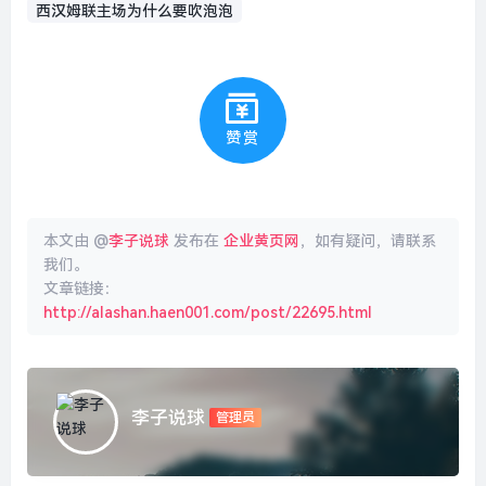
西汉姆联主场为什么要吹泡泡
赞赏
本文由 @
李子说球
发布在
企业黄页网
，如有疑问，请联系
我们。
文章链接：
http://alashan.haen001.com/post/22695.html
李子说球
管理员