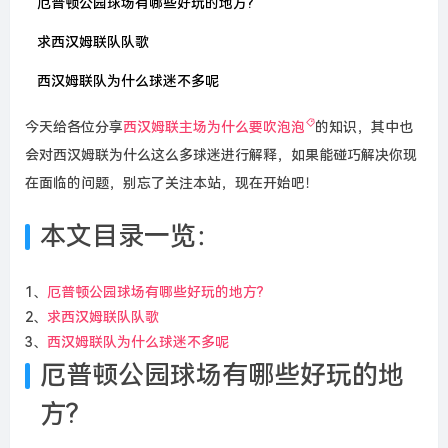
厄普顿公园球场有哪些好玩的地方?
求西汉姆联队队歌
西汉姆联队为什么球迷不多呢
今天给各位分享
西汉姆联主场为什么要吹泡泡
的知识，其中也
会对西汉姆联为什么这么多球迷进行解释，如果能碰巧解决你现
在面临的问题，别忘了关注本站，现在开始吧！
本文目录一览：
1、
厄普顿公园球场有哪些好玩的地方?
2、
求西汉姆联队队歌
3、
西汉姆联队为什么球迷不多呢
厄普顿公园球场有哪些好玩的地
方?