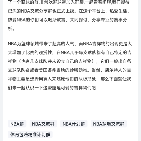
了一个聊球的群,非常欢迎球迷加入群聊,一起看看闲聊,我们期待
已久的NBA交流分享群也正式上线。在这个平台上，热爱生活、
热爱NBA的你们可以畅所欲言，共同探讨、分享专业的赛事分
析。
NBA为篮球领域带来了超高的人气，而NBA吉祥物的出现更是大
大增加了比赛的观赏性，在NBA几乎每支球队都有自己特定的吉
祥物（也有几支球队并未设立自己的吉祥物），它们一般出自各
支球队队名或者美国各州当地的珍稀动物。当然，凯尔特人的吉
祥物主要是选择用真人来还原他们的队标形象，那么下面就让我
们来一起认识一下这些趣逗可爱的吉祥物们吧
NBA群
NBA交流群
NBA计划群
NBA球迷交流群
体育包赔精准计划群