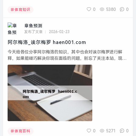
0
5380
0
体育知识
章鱼预测
发布了文章
2026-02-23
阿尔梅洛_诶尔梅罗 haen001.com
今天给各位分享阿尔梅洛的知识，其中也会对诶尔梅罗进行解
释，如果能碰巧解决你现在面临的问题，别忘了关注本站，现在
开始吧！本文目录一览： 1、实况足球2013妖人推荐及能力值介
绍,妖人足球揭秘...
0
5271
0
体育百科