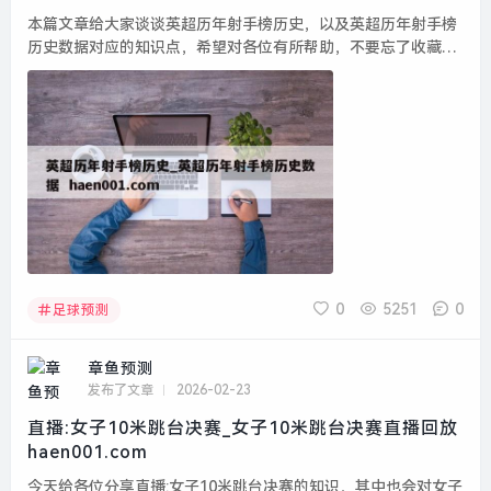
本篇文章给大家谈谈英超历年射手榜历史，以及英超历年射手榜
历史数据对应的知识点，希望对各位有所帮助，不要忘了收藏本
站喔。 本文目录一览： 1、英超历史射手榜Top10:凯恩唯一现役
列第三,希勒鲁尼前二...
0
5251
0
足球预测
章鱼预测
发布了文章
2026-02-23
直播:女子10米跳台决赛_女子10米跳台决赛直播回放
haen001.com
今天给各位分享直播:女子10米跳台决赛的知识，其中也会对女子