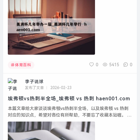
届...
0
5415
0
体育百科
李子说球
发布了文章
2026-02-23
埃弗顿vs热刺半全场_埃弗顿 vs 热刺 haen001.com
本篇文章给大家谈谈埃弗顿vs热刺半全场，以及埃弗顿 vs 热刺
对应的知识点，希望对各位有所帮助，不要忘了收藏本站喔。 本
文目录一览： 1、英超战报埃弗顿1-1托特纳姆热刺,戈麦斯重伤...