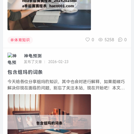
0
5258
0
体育知识
神龟预测
发布了文章
2026-02-23
包含组玛的词条
今天给各位分享组玛的知识，其中也会对进行解释，如果能碰巧
解决你现在面临的问题，别忘了关注本站，现在开始吧！本文目
录一览： 1、赤月装备,沃玛装备,祖玛装备有那些???具体点吧(应
该是去哪打到_百度......