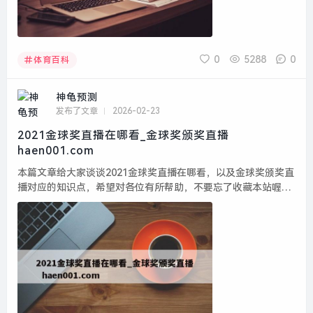
0
5288
0
体育百科
神龟预测
发布了文章
2026-02-23
2021金球奖直播在哪看_金球奖颁奖直播
haen001.com
本篇文章给大家谈谈2021金球奖直播在哪看，以及金球奖颁奖直
播对应的知识点，希望对各位有所帮助，不要忘了收藏本站喔。
本文目录一览： 1、金球奖得分:梅西613分夺魁,莱万580分第二,
C罗178分第六...