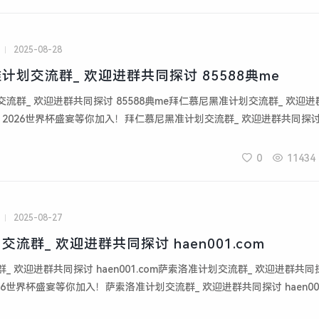
2025-08-28
计划交流群_ 欢迎进群共同探讨 85588典me
流群_ 欢迎进群共同探讨 85588典me拜仁慕尼黑准计划交流群_ 欢迎
e，2026世界杯盛宴等你加入！拜仁慕尼黑准计划交流群_ 欢迎进群共同探讨.
0
11434
2025-08-27
流群_ 欢迎进群共同探讨 haen001.com
 欢迎进群共同探讨 haen001.com萨索洛准计划交流群_ 欢迎进群共同探
，2026世界杯盛宴等你加入！萨索洛准计划交流群_ 欢迎进群共同探讨 haen001