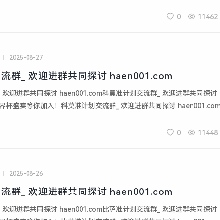
0
11462
2025-08-27
群_ 欢迎进群共同探讨 haen001.com
欢迎进群共同探讨 haen001.com科莫准计划交流群_ 欢迎进群共同探讨 h
26世界杯盛宴等你加入！科莫准计划交流群_ 欢迎进群共同探讨 haen001.com
0
11448
2025-08-26
群_ 欢迎进群共同探讨 haen001.com
欢迎进群共同探讨 haen001.com比萨准计划交流群_ 欢迎进群共同探讨 h