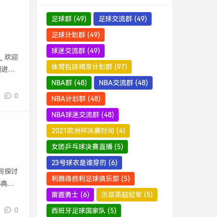
足球群
(49)
足球交流群
(49)
足球计划群
(49)
球迷交流群
(49)
_ 欢迎
体育包赔精准计划群
(97)
迎进群
NBA群
(48)
NBA交流群
(48)
0
NBA计划群
(48)
NBA球迷交流群
(48)
2021欧洲杯决赛时间
(4)
女团乒乓球决赛直播
(5)
23号球衣是谁穿的
(6)
共同探讨
利雅得胜利足球俱乐部
(5)
8典m
雷霆勇士
(6)
历届英超冠军
(5)
0
西班牙足球国家队
(5)