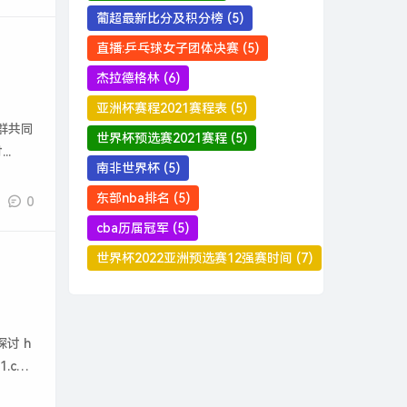
葡超最新比分及积分榜
(5)
直播:乒乓球女子团体决赛
(5)
杰拉德格林
(6)
亚洲杯赛程2021赛程表
(5)
进群共同
世界杯预选赛2021赛程
(5)
..
南非世界杯
(5)
东部nba排名
(5)
0
cba历届冠军
(5)
世界杯2022亚洲预选赛12强赛时间
(7)
讨 h
.co