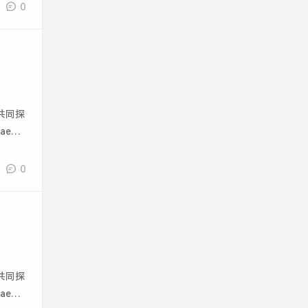
0
群共同探
en0
0
群共同探
en0