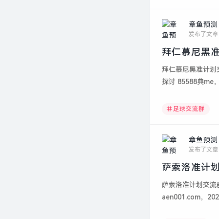
章鱼预测
发布了文章
拜仁慕尼黑准
拜仁慕尼黑准计划交
探讨 85588典m
足球交流群
章鱼预测
发布了文章
萨索洛准计划交
萨索洛准计划交流群_
aen001.com
m,创建了...