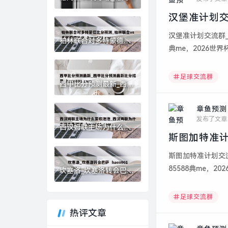
对博尔顿比分预测
汉堡准计划交流
HAEN001.COM
汉堡准计划交流群_ 
柏林联合对多特蒙德比
典me，2026世
分预测_柏林联合VS多特
蒙德比分
个聊球的群,非常欢迎
HAEN001.COM
足球交流群
西甲比分预测最新_西甲
比分预测最新比分结果
HAEN001.COM
章鱼预测
发布了文章
西汉姆联主场为什么要
斯图加特准计
吹泡泡_西汉姆联为什么
这么多球迷
斯图加特准计划交流
HAEN001.COM
85588典me，2
坎塞洛_坎塞洛转会巴萨
HAEN001.COM
e,创建了一个聊球的群
足球交流群
热评文章